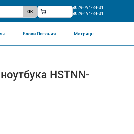
8029-794-34-31
8029-194-34-31
сы
Блоки Питания
Матрицы
 ноутбука HSTNN-