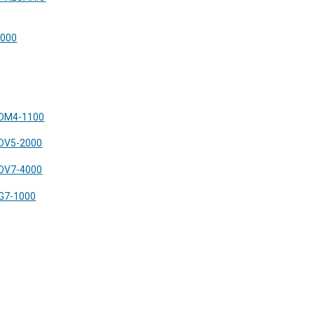
1000
 DM4-1100
 DV5-2000
 DV7-4000
 G7-1000