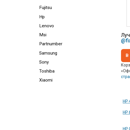
Fujitsu
Hp
Lenovo
Луч
Msi
@fi
Partnumber
Samsung
В
Sony
Корз
«Офо
Toshiba
стр
Xiaomi
HP 
HP 
HP 