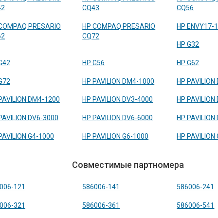
42
CQ43
CQ56
COMPAQ PRESARIO
HP COMPAQ PRESARIO
HP ENVY17-
62
CQ72
HP G32
G42
HP G56
HP G62
G72
HP PAVILION DM4-1000
HP PAVILION
PAVILION DM4-1200
HP PAVILION DV3-4000
HP PAVILION
PAVILION DV6-3000
HP PAVILION DV6-6000
HP PAVILION
PAVILION G4-1000
HP PAVILION G6-1000
HP PAVILION
Совместимые партномера
006-121
586006-141
586006-241
006-321
586006-361
586006-541