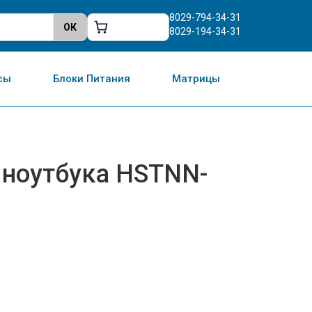
8029-794-34-31
8029-194-34-31
сы
Блоки Питания
Матрицы
 ноутбука HSTNN-