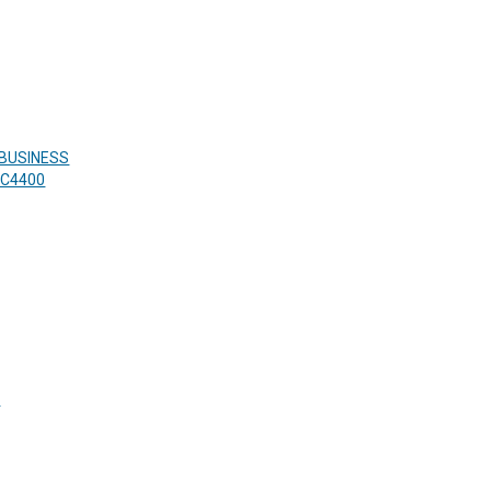
BUSINESS
C4400
7