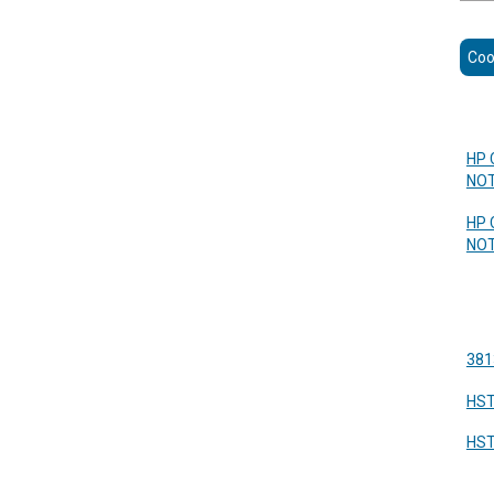
HP 
NOT
HP 
NO
381
HST
HS