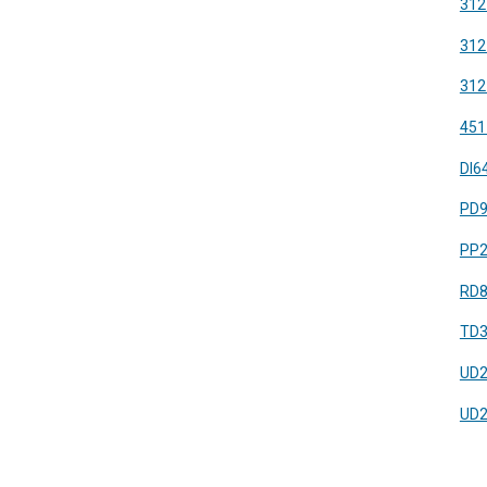
312
312
312
451
DI6
PD
PP
RD
TD
UD
UD