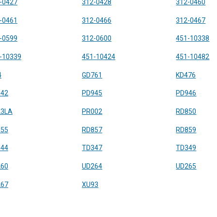
-0427
312-0428
312-0460
-0461
312-0466
312-0467
-0599
312-0600
451-10338
-10339
451-10424
451-10482
4
GD761
KD476
942
PD945
PD946
23LA
PR002
RD850
855
RD857
RD859
344
TD347
TD349
260
UD264
UD265
267
XU93