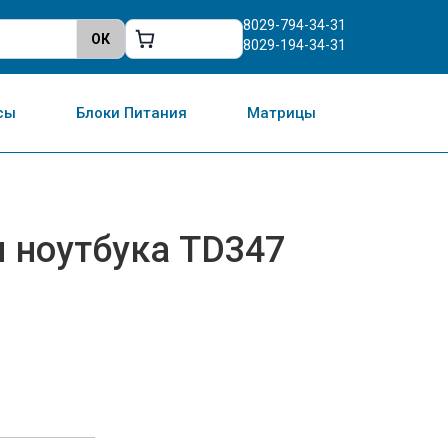
8029-794-34-31
8029-194-34-31
сы
Блоки Питания
Матрицы
я ноутбука TD347