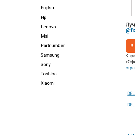
Fujitsu
Hp
Луч
Lenovo
@fi
Msi
Partnumber
В
Samsung
Корз
«Офо
Sony
стр
Toshiba
Xiaomi
DEL
DEL