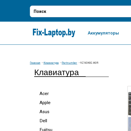
Аккумуляторы
Главная
Клавиатура
Partnumber
9Z.N3K82.A0R
Клавиатура
Acer
Apple
Asus
Dell
Fujitsu