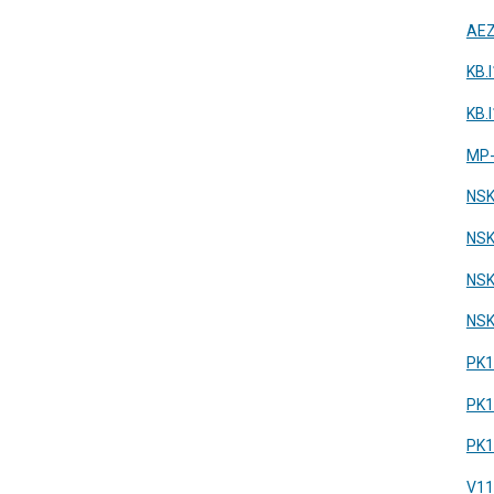
AEZ
KB.
KB.
MP-
NSK
NSK
NSK
NS
PK1
PK1
PK1
V1