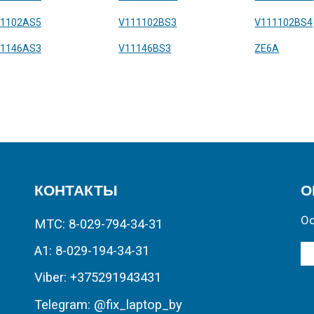
11102AS5
V111102BS3
V111102BS4
11146AS3
V11146BS3
ZE6A
КОНТАКТЫ
О
Ос
МТС: 8-029-794-34-31
А1: 8-029-194-34-31
Viber: +375291943431
Telegram: @fix_laptop_by