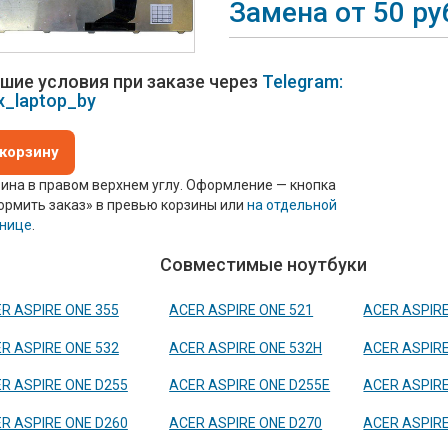
Замена от 50 ру
шие условия при заказе через
Telegram:
x_laptop_by
 корзину
ина в правом верхнем углу. Оформление — кнопка
рмить заказ» в превью корзины или
на отдельной
анице
.
Совместимые ноутбуки
R ASPIRE ONE 355
ACER ASPIRE ONE 521
ACER ASPIRE
R ASPIRE ONE 532
ACER ASPIRE ONE 532H
ACER ASPIRE
R ASPIRE ONE D255
ACER ASPIRE ONE D255E
ACER ASPIRE
R ASPIRE ONE D260
ACER ASPIRE ONE D270
ACER ASPIRE