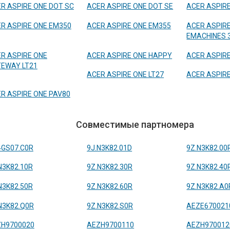
R ASPIRE ONE DOT SC
ACER ASPIRE ONE DOT SE
ACER ASPIRE
R ASPIRE ONE EM350
ACER ASPIRE ONE EM355
ACER ASPIR
EMACHINES 
R ASPIRE ONE
ACER ASPIRE ONE HAPPY
ACER ASPIR
EWAY LT21
ACER ASPIRE ONE LT27
ACER ASPIRE
R ASPIRE ONE PAV80
Совместимые партномера
4GS07.C0R
9J.N3K82.01D
9Z.N3K82.00
N3K82.10R
9Z.N3K82.30R
9Z.N3K82.40
N3K82.50R
9Z.N3K82.60R
9Z.N3K82.A0
N3K82.Q0R
9Z.N3K82.S0R
AEZE670021
H9700020
AEZH9700110
AEZH970012