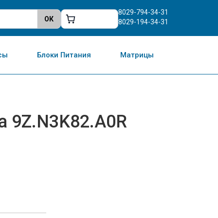
8029-794-34-31
8029-194-34-31
сы
Блоки Питания
Матрицы
а 9Z.N3K82.A0R