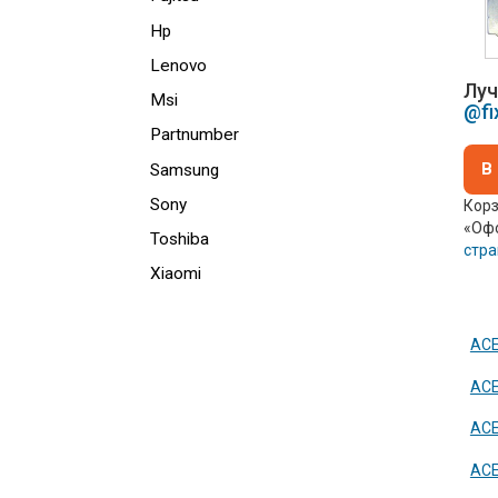
Hp
Lenovo
Луч
Msi
@fi
Partnumber
В
Samsung
Sony
Корз
«Офо
Toshiba
стр
Xiaomi
ACE
ACE
ACE
ACE