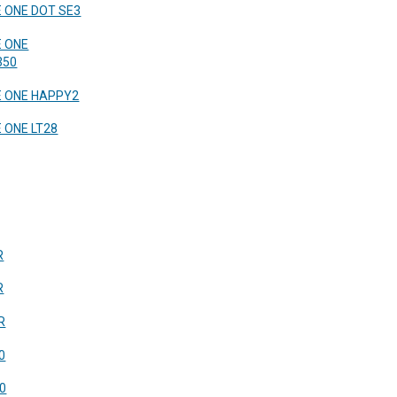
 ONE DOT SE3
E ONE
350
E ONE HAPPY2
 ONE LT28
R
R
R
0
0