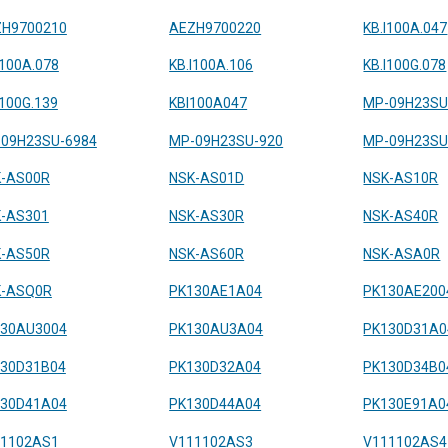
H9700210
AEZH9700220
KB.I100A.047
I100A.078
KB.I100A.106
KB.I100G.078
I100G.139
KBI100A047
MP-09H23SU
09H23SU-6984
MP-09H23SU-920
MP-09H23SU
-AS00R
NSK-AS01D
NSK-AS10R
-AS301
NSK-AS30R
NSK-AS40R
-AS50R
NSK-AS60R
NSK-ASA0R
K-ASQ0R
PK130AE1A04
PK130AE200
30AU3004
PK130AU3A04
PK130D31A0
30D31B04
PK130D32A04
PK130D34B0
30D41A04
PK130D44A04
PK130E91A0
11102AS1
V111102AS3
V111102AS4